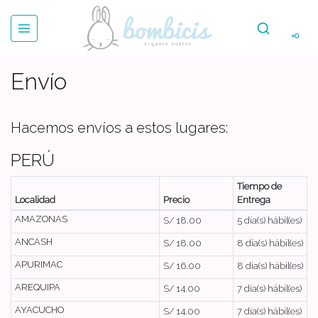
×0
Envío
Hacemos envíos a estos lugares:
PERÚ
Tiempo de
Localidad
Precio
Entrega
AMAZONAS
S/ 18.00
5 día(s) hábil(es)
ANCASH
S/ 18.00
8 día(s) hábil(es)
APURIMAC
S/ 16.00
8 día(s) hábil(es)
AREQUIPA
S/ 14.00
7 día(s) hábil(es)
AYACUCHO
S/ 14.00
7 día(s) hábil(es)