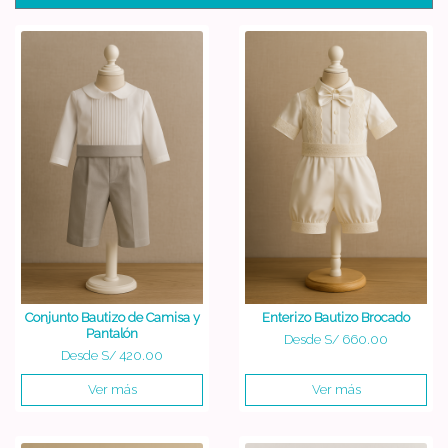
Conjunto Bautizo de Camisa y
Enterizo Bautizo Brocado
Pantalón
Desde
S/ 660.00
Desde
S/ 420.00
Ver más
Ver más